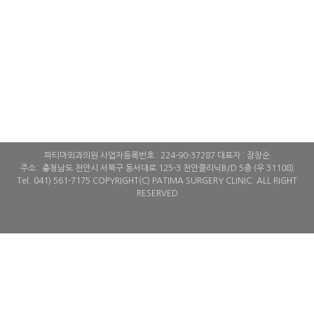
파티마외과의원 사업자등록번호 : 224-90-37287 대표자 : 장창순
주소 : 충청남도 천안시 서북구 동서대로 125-3 천안클리닉B/D 5층 (우 31108)
Tel. 041) 561-7175 COPYRIGHT(C) PATIMA SURGERY CLINIC. ALL RIGHT
RESERVED