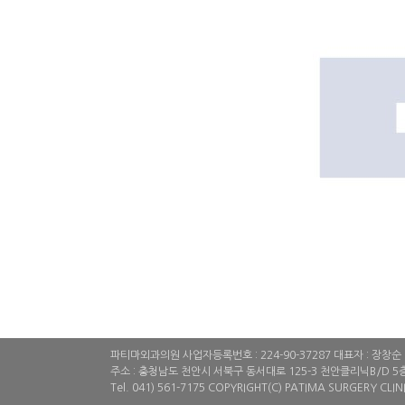
파티마외과의원 사업자등록번호 : 224-90-37287 대표자 : 장창순
주소 : 충청남도 천안시 서북구 동서대로 125-3 천안클리닉B/D 5층 
Tel. 041) 561-7175 COPYRIGHT(C) PATIMA SURGERY CLIN